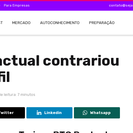
e
Para Empresas
contato@seja
ST
MERCADO
AUTOCONHECIMENTO
PREPARAÇÃO
actual contrariou
il
e leitura: 7 minutos
Twitter
Linkedin
Whatsapp