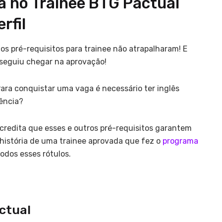
 no Trainee BTG Pactual
rfil
os pré-requisitos para trainee não atrapalharam! E
nseguiu chegar na aprovação!
ara conquistar uma vaga é necessário ter inglês
iência?
redita que esses e outros pré-requisitos garantem
história de uma trainee aprovada que fez o
programa
odos esses rótulos.
ctual