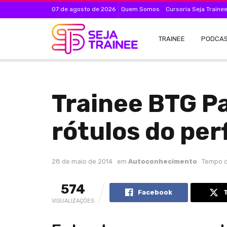
07 de agosto de 2026
Quem Somos
Cursoria Seja Traine
TRAINEE
PODCA
Trainee BTG P
rótulos do perf
28 de maio de 2014
em
Autoconhecimento
Tempo d
574
Facebook
VISUALIZAÇÕES