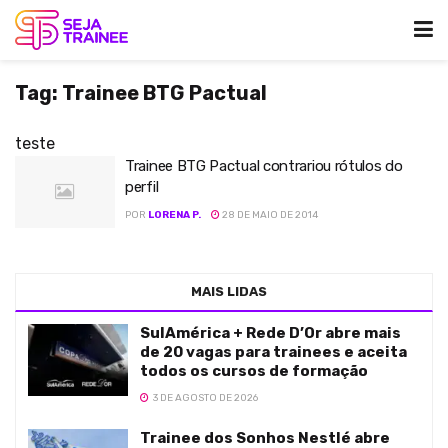
Tag:
Trainee BTG Pactual
teste
Trainee BTG Pactual contrariou rótulos do
perfil
POR
LORENA P.
28 DE MAIO DE 2014
MAIS LIDAS
SulAmérica + Rede D’Or abre mais
de 20 vagas para trainees e aceita
todos os cursos de formação
3 DE AGOSTO DE 2026
Trainee dos Sonhos Nestlé abre