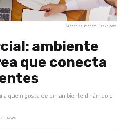
Crédito da imagem: Canva.com.
cial: ambiente
rea que conecta
ientes
 para quem gosta de um ambiente dinâmico e
9 minutos