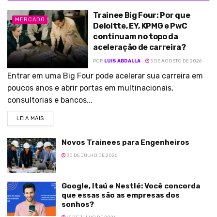
Trainee Big Four: Por que
MERCADO
Deloitte, EY, KPMG e PwC
continuam no topo da
aceleração de carreira?
POR
LUIS ABDALLA
5 DE AGOSTO DE 2026
Entrar em uma Big Four pode acelerar sua carreira em
poucos anos e abrir portas em multinacionais,
consultorias e bancos...
LEIA MAIS
Novos Trainees para Engenheiros
30 DE JULHO DE 2026
Google, Itaú e Nestlé: Você concorda
que essas são as empresas dos
sonhos?