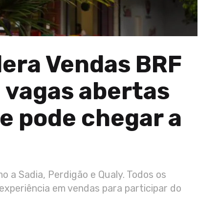
era Vendas BRF
 vagas abertas
ue pode chegar a
 a Sadia, Perdigão e Qualy. Todos os
 experiência em vendas para participar do