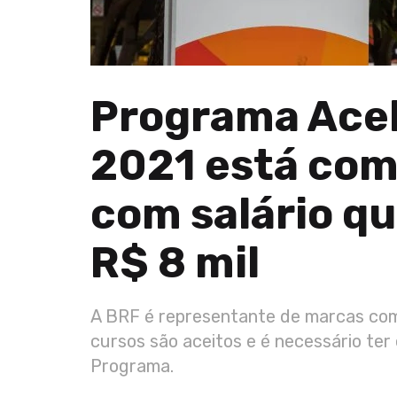
Programa Acel
2021 está com
com salário q
R$ 8 mil
A BRF é representante de marcas como
cursos são aceitos e é necessário ter
Programa.