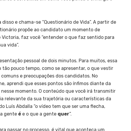
 disso e chama-se “Questionário de Vida”. A partir de
stionário propõe ao candidato um momento de
Victoria, faz você “entender o que faz sentido para
sua vida”.
esentação pessoal de dois minutos. Para muitos, essa
m tão pouco tempo, como se apresentar, o que vestir
s comuns e preocupações dos candidatos. No
ne, aprendi que esses pontos são ínfimos diante da
esse momento. O conteúdo que você irá transmitir
a relevante da sua trajetória ou características da
do Luís Abdalla “o vídeo tem que ser uma flecha,
 a gente
é
e o que a gente
quer
”.
ara passar no processo, é vital que aconteça um