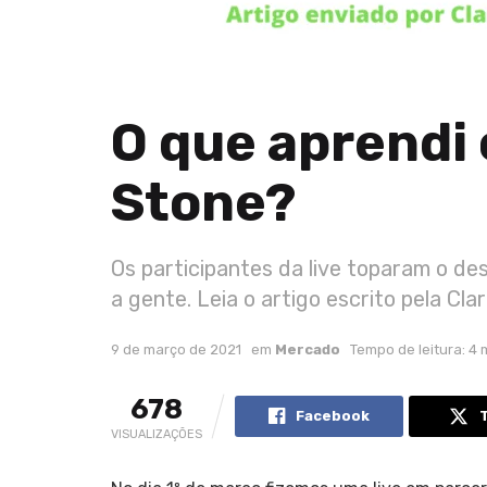
O que aprendi
Stone?
Os participantes da live toparam o d
a gente. Leia o artigo escrito pela Clar
9 de março de 2021
em
Mercado
Tempo de leitura: 4 
678
Facebook
VISUALIZAÇÕES