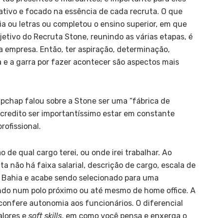
dativo e focado na essência de cada recruta. O que
a ou letras ou completou o ensino superior, em que
jetivo do Recruta Stone, reunindo as várias etapas, é
a empresa. Então, ter aspiração, determinação,
e a garra por fazer acontecer são aspectos mais
apchap falou sobre a Stone ser uma “fábrica de
 acredito ser importantíssimo estar em constante
rofissional.
 de qual cargo terei, ou onde irei trabalhar. Ao
ta não há faixa salarial, descrição de cargo, escala de
na Bahia e acabe sendo selecionado para uma
ndo num polo próximo ou até mesmo de home office. A
confere autonomia aos funcionários. O diferencial
valores e
soft skills
, em como você pensa e enxerga o