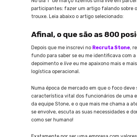
No dia 1º de março fizemos uma live em parce
participantes: fazer um artigo falando sobre
trouxe. Leia abaixo o artigo selecionado:
Afinal, o que são as 800 po
Depois que me inscrevi no
Recruta Stone
, r
fundo para saber se eu me identificava com a c
depoimento e
live
eu me apaixono mais e mais 
logística operacional.
Numa época de mercado em que o foco deve se
característica vital dos funcionários de uma
da equipe Stone, e o que mais me chama a aten
se envolve, escuta as suas necessidades e d
como ser humano!
Exatamente por ser uma empresa com valores 