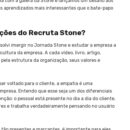
ria com a galera da Stone e lançamos um desafio aos
 os aprendizados mais interessantes que o bate-papo
sições do Recruta Stone?
esolvi imergir no Jornada Stone e estudar a empresa a
ultura da empresa. A cada vídeo, livro, artigo,
pela estrutura da organização, seus valores e
r voltado para o cliente, a empatia é uma
 empresa. Entendo que esse seja um dos diferenciais
ção: o pessoal está presente no dia a dia do cliente,
ores e trabalha verdadeiramente pensando no usuário
tão presentes e marcantes, é importante para eles