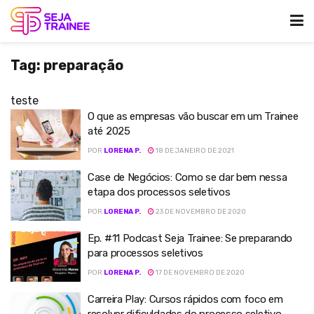
Tag:
preparação
teste
O que as empresas vão buscar em um Trainee
até 2025
POR
LORENA P.
18 DE JANEIRO DE 2021
Case de Negócios: Como se dar bem nessa
etapa dos processos seletivos
POR
LORENA P.
23 DE NOVEMBRO DE 2020
Ep. #11 Podcast Seja Trainee: Se preparando
para processos seletivos
POR
LORENA P.
17 DE NOVEMBRO DE 2020
Carreira Play: Cursos rápidos com foco em