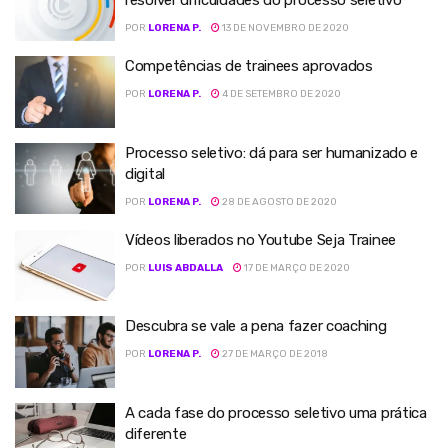
resolver dificuldades do processo seletivo
POR
LORENA P.
13 DE NOVEMBRO DE 2020
Competências de trainees aprovados
POR
LORENA P.
4 DE SETEMBRO DE 2020
Processo seletivo: dá para ser humanizado e
digital
POR
LORENA P.
28 DE AGOSTO DE 2020
Vídeos liberados no Youtube Seja Trainee
POR
LUIS ABDALLA
17 DE MARÇO DE 2020
Descubra se vale a pena fazer coaching
POR
LORENA P.
27 DE MARÇO DE 2018
A cada fase do processo seletivo uma prática
diferente