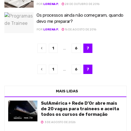
POR
LORENA P.
28 DE OUTUBRO DE 2016
Os processos ainda não começaram, quando
devo me preparar?
POR
LORENA P.
16 DE AGOSTO DE 2016
1
…
6
7
1
…
6
7
MAIS LIDAS
SulAmérica + Rede D’Or abre mais
de 20 vagas para trainees e aceita
todos os cursos de formação
3 DE AGOSTO DE 2026