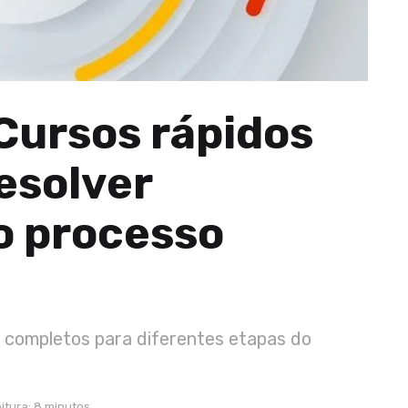
 Cursos rápidos
esolver
o processo
 completos para diferentes etapas do
itura: 8 minutos