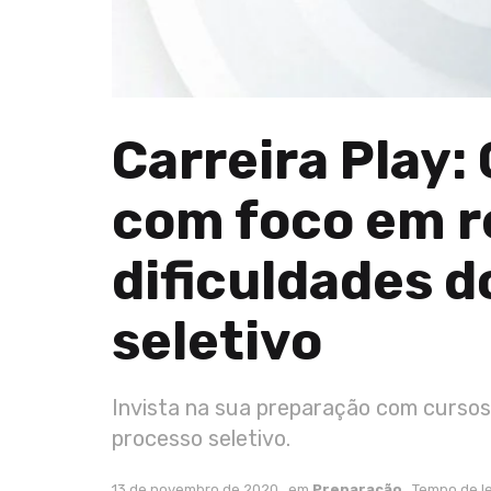
Carreira Play:
com foco em r
dificuldades d
seletivo
Invista na sua preparação com cursos
processo seletivo.
13 de novembro de 2020
em
Preparação
Tempo de le