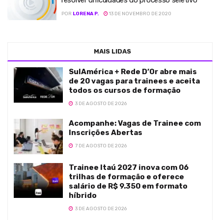
resolver dificuldades do processo seletivo
POR
LORENA P.
13 DE NOVEMBRO DE 2020
MAIS LIDAS
SulAmérica + Rede D’Or abre mais
de 20 vagas para trainees e aceita
todos os cursos de formação
3 DE AGOSTO DE 2026
Acompanhe: Vagas de Trainee com
Inscrições Abertas
7 DE AGOSTO DE 2026
Trainee Itaú 2027 inova com 06
trilhas de formação e oferece
salário de R$ 9.350 em formato
híbrido
3 DE AGOSTO DE 2026