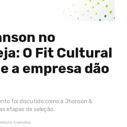
hnson no
a: O Fit Cultural
 e a empresa dão
nto foi discutido como a Jhonson &
 as etapas de seleção.
leitura: 6 minutos