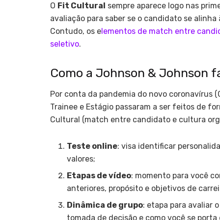
O
Fit Cultural
sempre aparece logo nas primei
avaliação para saber se o candidato se alinha 
Contudo, os e
lementos de match entre candid
seletivo
.
Como a Johnson & Johnson faz
Por conta da pandemia do novo coronavírus (C
Trainee e Estágio passaram a ser feitos de fo
Cultural (match entre candidato e cultura or
Teste online
: visa identificar personali
valores;
Etapas de vídeo
: momento para você co
anteriores, propósito e objetivos de carrei
Dinâmica de grupo
: etapa para avaliar
tomada de decisão e como você se porta 