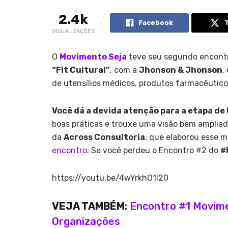
2.4k
Facebook
VISUALIZAÇÕES
O
Movimento Seja
teve seu segundo encontro
“Fit Cultural”
, com a
Jhonson & Jhonson
,
de utensílios médicos, produtos farmacêuticos
Você dá a devida atenção para a etapa de 
boas práticas e trouxe uma visão bem amplia
da
Across Consultoria
, que elaborou esse m
encontro
.
Se você perdeu o Encontro #2 do
#
https://youtu.be/4wYrkhO1l20
VEJA TAMBÉM
:
Encontro #1 Movime
Organizações