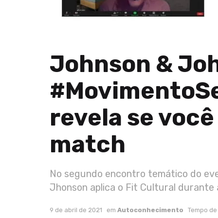
Johnson & Jo
#MovimentoSej
revela se você
match
No segundo encontro temático do eve
Jhonson aplica o Fit Cultural durante
9 de abril de 2021
em
Autoconhecimento
Tempo de 