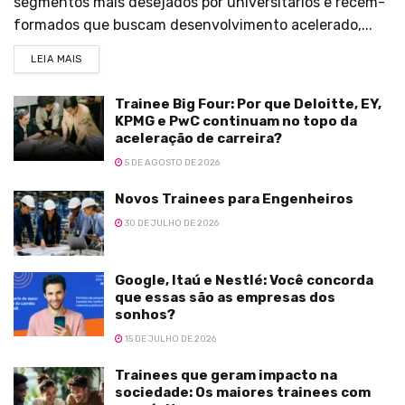
segmentos mais desejados por universitários e recém-
formados que buscam desenvolvimento acelerado,...
LEIA MAIS
Trainee Big Four: Por que Deloitte, EY,
KPMG e PwC continuam no topo da
aceleração de carreira?
5 DE AGOSTO DE 2026
Novos Trainees para Engenheiros
30 DE JULHO DE 2026
Google, Itaú e Nestlé: Você concorda
que essas são as empresas dos
sonhos?
15 DE JULHO DE 2026
Trainees que geram impacto na
sociedade: Os maiores trainees com