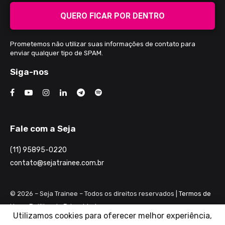
QUERO FICAR POR DENTRO
Prometemos não utilizar suas informações de contato para
enviar qualquer tipo de SPAM.
Siga-nos
Fale com a Seja
(11) 95895-0220
contato@sejatrainee.com.br
© 2026 – Seja Trainee – Todos os direitos reservados |
Termos de
Uso e Política de Privacidade
Utilizamos cookies para oferecer melhor experiência,
Razão Social: Seja seu Potencial Desenvolvimento Profissional