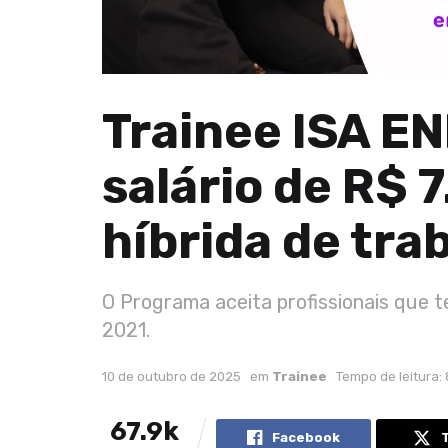
Trainee ISA E
salário de R$ 
híbrida de tra
O Programa aceita profissionais que 
2021.
10 de outubro de 2025
em
Trainee
Tempo de leitura:
67.9k
Facebook