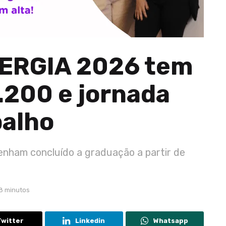
NERGIA 2026 tem
7.200 e jornada
balho
tenham concluído a graduação a partir de
 8 minutos
Twitter
Linkedin
Whatsapp