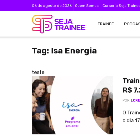
06 de agosto de 2026
Quem Somos
Cursoria Seja Traine
TRAINEE
PODCA
Tag:
Isa Energia
teste
Train
R$ 7.
POR
LORE
O Train
o dia 1