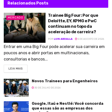
Relacionados
Posts
Trainee Big Four: Por que
MERCADO
Deloitte, EY, KPMG e PwC
continuam no topo da
aceleração de carreira?
POR
LUIS ABDALLA
5 DE AGOSTO DE 2026
Entrar em uma Big Four pode acelerar sua carreira em
poucos anos e abrir portas em multinacionais,
consultorias e bancos...
LEIA MAIS
Novos Trainees para Engenheiros
30 DE JULHO DE 2026
Google, Itaú e Nestlé: Você concorda
que essas são as empresas dos