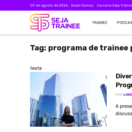
09 de agosto de 2026
Quem Somos
Cursoria Seja Traine
TRAINEE
PODCA
Tag:
programa de trainee 
teste
Diver
Prog
POR
LORE
A pres
discuss