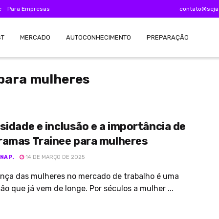
e
Para Empresas
contato@seja
ST
MERCADO
AUTOCONHECIMENTO
PREPARAÇÃO
para mulheres
sidade e inclusão e a importância de
ramas Trainee para mulheres
NA P.
14 DE MARÇO DE 2025
ença das mulheres no mercado de trabalho é uma
ão que já vem de longe. Por séculos a mulher ...