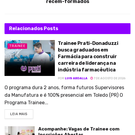
recém-formados
Relacionados
Posts
Trainee Prati-Donaduzzi
TRAINEE
busca graduados em
Farmácia para construir
carreira de liderança na
indústria farmacêutica
POR
LUIS ABDALLA
7 DE AGOSTO DE 2026
O programa dura 2 anos, forma futuros Supervisores
da Manufatura e é 100% presencial em Toledo (PR) O
Programa Trainee...
LEIA MAIS
Acompanhe: Vagas de Trainee com
Inscrições Abertas