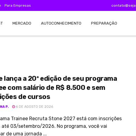
e
Para Empresas
contato@seja
ST
MERCADO
AUTOCONHECIMENTO
PREPARAÇÃO
 lança a 20ª edição de seu programa
ee com salário de R$ 8.500 e sem
ições de cursos
NA P.
6 DE AGOSTO DE 2026
rama Trainee Recruta Stone 2027 está com inscrições
s até 03/setembro/2026. No programa, você vai
par de uma jornada ...