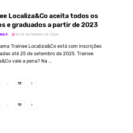
ee Localiza&Co aceita todos os
s e graduados a partir de 2023
NA P.
18 DE SETEMBRO DE 2025
ama Trainee Localiza&Co está com inscrições
adas até 25 de setembro de 2025. Trainee
a&Co vale a pena? Na ...
…
11
…
11