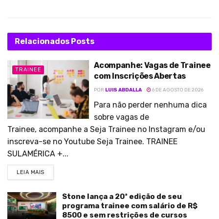
Relacionados
Posts
Acompanhe: Vagas de Trainee
TRAINEE
com Inscrições Abertas
POR
LUIS ABDALLA
6 DE AGOSTO DE 2026
Para não perder nenhuma dica
sobre vagas de
Trainee, acompanhe a Seja Trainee no Instagram e/ou
inscreva-se no Youtube Seja Trainee. TRAINEE
SULAMÉRICA +...
LEIA MAIS
Stone lança a 20ª edição de seu
programa trainee com salário de R$
8500 e sem restrições de cursos