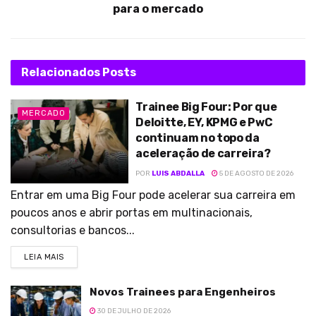
para o mercado
Relacionados
Posts
Trainee Big Four: Por que
MERCADO
Deloitte, EY, KPMG e PwC
continuam no topo da
aceleração de carreira?
POR
LUIS ABDALLA
5 DE AGOSTO DE 2026
Entrar em uma Big Four pode acelerar sua carreira em
poucos anos e abrir portas em multinacionais,
consultorias e bancos...
LEIA MAIS
Novos Trainees para Engenheiros
30 DE JULHO DE 2026