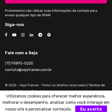
Prometemos não utilizar suas informações de contato para
enviar qualquer tipo de SPAM.
Siga-nos
Fale com a Seja
(11) 95895-0220
contato@sejatrainee.com.br
© 2025 – Seja Trainee – Todos os direitos reservados |
Termos de
Uso e Política de Privacidade
Utilizamos cookies para oferecer melhor experiência,
Razão Social: Seja seu Potencial Desenvolvimento Profissional
melhorar o desempenho, analisar como você interage em
Ltda ME
nosso site e personalizar conteúdo.
Eu aceito
CNPJ: 28.461.983/0001-82