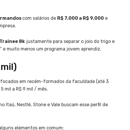
ormandos
com salários de
R$ 7.000 a R$ 9.000
e
mpresa.
Trainee 8k
justamente para separar o joio do trigo e
xo” e muito menos um programa jovem aprendiz.
 mil)
m focados em recém-formados da faculdade (até 3
 mil a R$ 9 mil / mês.
 Itaú, Nestlé, Stone e Vale buscam esse perfil de
r alguns elementos em comum: