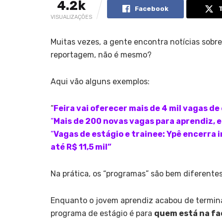
4.2k
Facebook
VISUALIZAÇÕES
Muitas vezes, a gente encontra notícias sobr
reportagem, não é mesmo?
Aqui vão alguns exemplos:
“
Feira vai oferecer mais de 4 mil vagas de
“
Mais de 200 novas vagas para aprendiz, e
“
Vagas de estágio e trainee: Ypê encerra 
até R$ 11,5 mil”
Na prática, os “programas” são bem diferentes
Enquanto o jovem aprendiz acabou de termin
programa de estágio é para
quem está na f