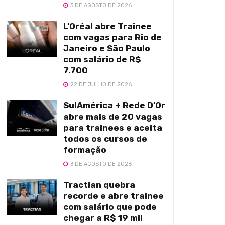
3 DE AGOSTO DE 2026
L’Oréal abre Trainee
com vagas para Rio de
Janeiro e São Paulo
com salário de R$
7.700
22 DE JULHO DE 2026
SulAmérica + Rede D’Or
abre mais de 20 vagas
para trainees e aceita
todos os cursos de
formação
3 DE AGOSTO DE 2026
Tractian quebra
recorde e abre trainee
com salário que pode
chegar a R$ 19 mil