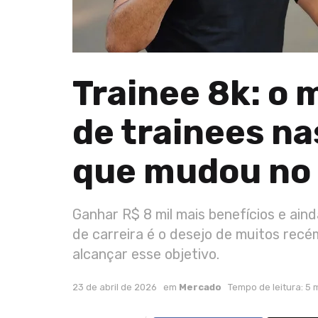
Trainee 8k: o 
de trainees na
que mudou no
Ganhar R$ 8 mil mais benefícios e ain
de carreira é o desejo de muitos recé
alcançar esse objetivo.
23 de abril de 2026
em
Mercado
Tempo de leitura: 5 