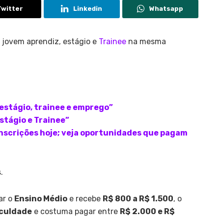
Twitter
Linkedin
Whatsapp
e jovem aprendiz, estágio e
Trainee
na mesma
 estágio, trainee e emprego”
stágio e Trainee”
inscrições hoje; veja oportunidades que pagam
.
ar o
Ensino Médio
e recebe
R$ 800 a R$ 1.500
, o
aculdade
e costuma pagar entre
R$ 2.000 e R$