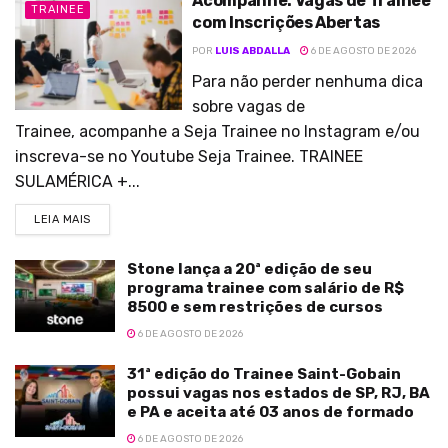
Acompanhe: Vagas de Trainee
TRAINEE
com Inscrições Abertas
POR
LUIS ABDALLA
6 DE AGOSTO DE 2026
Para não perder nenhuma dica
sobre vagas de
Trainee, acompanhe a Seja Trainee no Instagram e/ou
inscreva-se no Youtube Seja Trainee. TRAINEE
SULAMÉRICA +...
LEIA MAIS
Stone lança a 20ª edição de seu
programa trainee com salário de R$
8500 e sem restrições de cursos
6 DE AGOSTO DE 2026
31ª edição do Trainee Saint-Gobain
possui vagas nos estados de SP, RJ, BA
e PA e aceita até 03 anos de formado
6 DE AGOSTO DE 2026