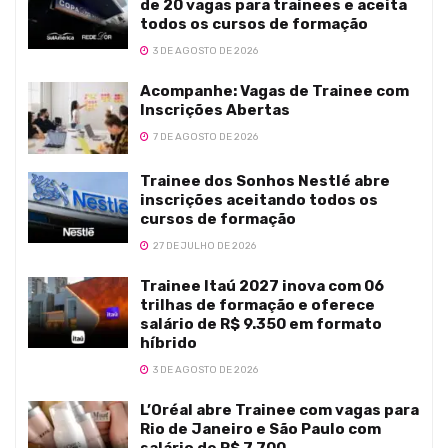
de 20 vagas para trainees e aceita
todos os cursos de formação
3 DE AGOSTO DE 2026
Acompanhe: Vagas de Trainee com
Inscrições Abertas
7 DE AGOSTO DE 2026
Trainee dos Sonhos Nestlé abre
inscrições aceitando todos os
cursos de formação
27 DE JULHO DE 2026
Trainee Itaú 2027 inova com 06
trilhas de formação e oferece
salário de R$ 9.350 em formato
híbrido
3 DE AGOSTO DE 2026
L’Oréal abre Trainee com vagas para
Rio de Janeiro e São Paulo com
salário de R$ 7.700