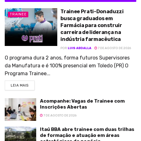
Trainee Prati-Donaduzzi
TRAINEE
busca graduados em
Farmácia para construir
carreira de liderança na
indústria farmacêutica
POR
LUIS ABDALLA
7 DE AGOSTO DE 2026
O programa dura 2 anos, forma futuros Supervisores
da Manufatura e é 100% presencial em Toledo (PR) O
Programa Trainee...
LEIA MAIS
Acompanhe: Vagas de Trainee com
Inscrições Abertas
7 DE AGOSTO DE 2026
Itaú BBA abre trainee com duas trilhas
de formação e atuação em áreas