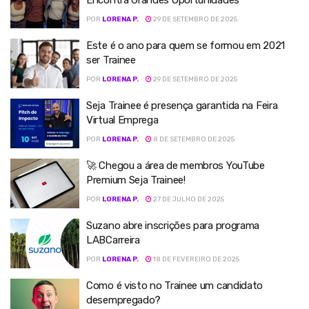
Encontra Grandes Oportunidades
POR
LORENA P.
29 DE SETEMBRO DE 2025
Este é o ano para quem se formou em 2021
ser Trainee
POR
LORENA P.
29 DE SETEMBRO DE 2025
Seja Trainee é presença garantida na Feira
Virtual Emprega
POR
LORENA P.
8 DE SETEMBRO DE 2025
🚀 Chegou a área de membros YouTube
Premium Seja Trainee!
POR
LORENA P.
27 DE JULHO DE 2025
Suzano abre inscrições para programa
LABCarreira
POR
LORENA P.
18 DE FEVEREIRO DE 2025
Como é visto no Trainee um candidato
desempregado?