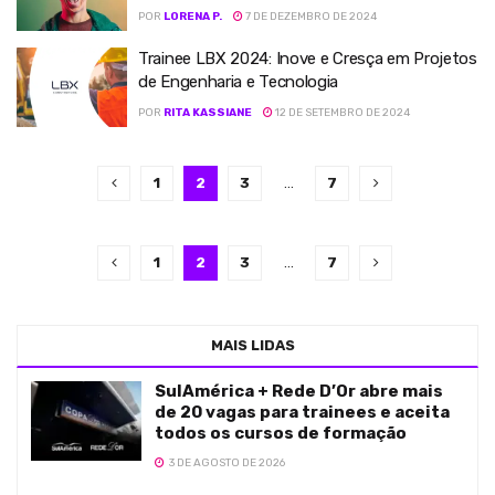
POR
LORENA P.
7 DE DEZEMBRO DE 2024
Trainee LBX 2024: Inove e Cresça em Projetos
de Engenharia e Tecnologia
POR
RITA KASSIANE
12 DE SETEMBRO DE 2024
1
2
3
…
7
1
2
3
…
7
MAIS LIDAS
SulAmérica + Rede D’Or abre mais
de 20 vagas para trainees e aceita
todos os cursos de formação
3 DE AGOSTO DE 2026