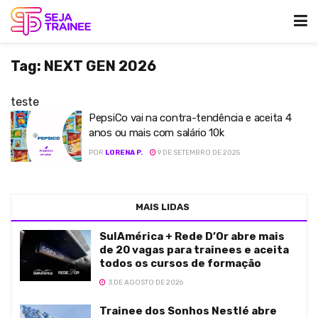
Tag:
NEXT GEN 2026
teste
PepsiCo vai na contra-tendência e aceita 4
anos ou mais com salário 10k
POR
LORENA P.
9 DE SETEMBRO DE 2025
MAIS LIDAS
SulAmérica + Rede D’Or abre mais
de 20 vagas para trainees e aceita
todos os cursos de formação
3 DE AGOSTO DE 2026
Trainee dos Sonhos Nestlé abre