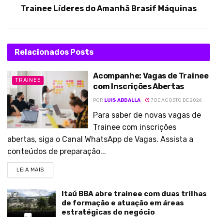
Trainee Líderes do Amanhã Brasif Máquinas
Relacionados
Posts
Acompanhe: Vagas de Trainee
TRAINEE
com Inscrições Abertas
POR
LUIS ABDALLA
7 DE AGOSTO DE 2026
Para saber de novas vagas de
Trainee com inscrições
abertas, siga o Canal WhatsApp de Vagas. Assista a
conteúdos de preparação...
LEIA MAIS
Itaú BBA abre trainee com duas trilhas
de formação e atuação em áreas
estratégicas do negócio