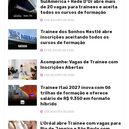
SulAmérica + Rede D’Or abre mais
de 20 vagas para trainees e aceita
todos os cursos de formação
3 DE AGOSTO DE 2026
Trainee dos Sonhos Nestlé abre
inscrições aceitando todos os
cursos de formação
27 DE JULHO DE 2026
Acompanhe: Vagas de Trainee com
Inscrições Abertas
7 DE AGOSTO DE 2026
Trainee Itaú 2027 inova com 06
trilhas de formação e oferece
salário de R$ 9.350 em formato
híbrido
3 DE AGOSTO DE 2026
L’Oréal abre Trainee com vagas para
Rio de Janeiro e São Paulo com