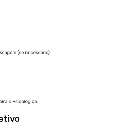
;
sagem (se necessário);
ira e Psicológica.
etivo