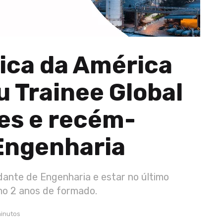
gica da América
u Trainee Global
es e recém-
Engenharia
udante de Engenharia e estar no último
mo 2 anos de formado.
minutos