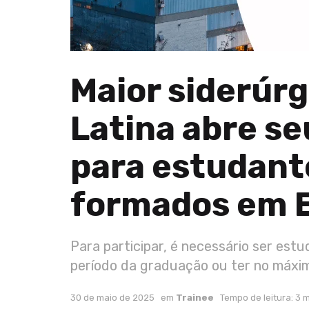
Maior siderúr
Latina abre se
para estudant
formados em 
Para participar, é necessário ser est
período da graduação ou ter no máxi
30 de maio de 2025
em
Trainee
Tempo de leitura: 3 