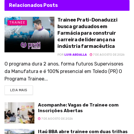
Relacionados
Posts
Trainee Prati-Donaduzzi
TRAINEE
busca graduados em
Farmácia para construir
carreira de liderança na
indústria farmacêutica
POR
LUIS ABDALLA
7 DE AGOSTO DE 2026
O programa dura 2 anos, forma futuros Supervisores
da Manufatura e é 100% presencial em Toledo (PR) O
Programa Trainee...
LEIA MAIS
Acompanhe: Vagas de Trainee com
Inscrições Abertas
7 DE AGOSTO DE 2026
Itaú BBA abre trainee com duas trilhas