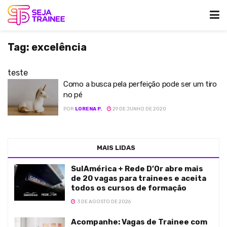
Tag:
excelência
teste
Como a busca pela perfeição pode ser um tiro
no pé
POR
LORENA P.
29 DE JUNHO DE 2020
MAIS LIDAS
SulAmérica + Rede D’Or abre mais
de 20 vagas para trainees e aceita
todos os cursos de formação
3 DE AGOSTO DE 2026
Acompanhe: Vagas de Trainee com