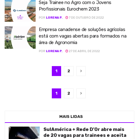
Seja Trainee no Agro com o Jovens
Profissionais Eurochem 2023
POR
LORENA P.
7 DE OUTUBRO DE 2022
Empresa canadense de soluções agrícolas
está com vagas abertas para formados na
área de Agronomia
POR
LORENA P.
27 DE ABRIL DE 2022
1
2
1
2
MAIS LIDAS
SulAmérica + Rede D’Or abre mais
de 20 vagas para trainees e aceita