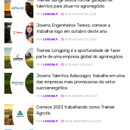
Trainee Bunge busca formar geraçao de
talentos para atuar no agronegócio
POR
LORENA P.
15 DE AGOSTO DE 2023
Jovens Engenheiros Tereos: comece a
trabalhar logo em outubro deste ano
POR
LORENA P.
14 DE AGOSTO DE 2023
Trainee Longping é a oportunidade de fazer
parte de uma empresa global do agronegócio
POR
LORENA P.
12 DE MAIO DE 2023
Jovens Talentos Adecoagro: trabalhe em uma
das empresas mais promissoras do setor
sucroenergético
POR
LORENA P.
16 DE JANEIRO DE 2023
Comece 2023 trabalhando como Trainee
Agrotis
POR
LORENA P.
28 DE DEZEMBRO DE 2022