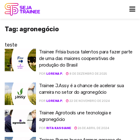
Tag:
agronegócio
teste
Trainee Frísia busca talentos para fazer parte
de uma das maiores cooperativas de
produção do Brasil
POR
LORENA P.
8 DE DEZEMBRO DE 2025
Trainee J.Assy é a chance de acelerar sua
carreira no setor do agronegócio
POR
LORENA P.
22 DE NOVEMBRO DE 2024
Trainee Agrotools une tecnologia e
agronegócio
POR
RITA KASSIANE
26 DE ABRIL DE 2024