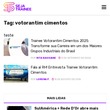
Tag:
votorantim cimentos
teste
Trainee Votorantim Cimentos 2025:
Transforme sua Carreira em um dos Maiores
Grupos Industriais do Brasil
POR
RITA KASSIANE
11 DE SETEMBRO DE 2024
Fala aí RH! Entrevista Trainee Votorantim
Cimentos
POR
LORENA P.
15 DE AGOSTO DE 2016
MAIS LIDAS
SulAmérica + Rede D’Or abre mais