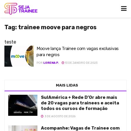
Tag:
trainee moove para negros
teste
Moove lança Trainee com vagas exclusivas
para negros
POR
LORENA P.
13 DE JANEIRO DE 2023
MAIS LIDAS
SulAmérica + Rede D’Or abre mais
de 20 vagas para trainees e aceita
todos os cursos de formação
3 DE AGOSTO DE 2026
Acompanhe: Vagas de Trainee com