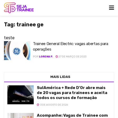
Tag:
trainee ge
teste
Trainee General Electric: vagas abertas para
operações
POR
LORENA P.
27 DE MARÇO DE 2023
MAIS LIDAS
SulAmérica + Rede D’Or abre mais
de 20 vagas para trainees e aceita
todos os cursos de formação
3 DE AGOSTO DE 2026
Acompanhe: Vagas de Trainee com