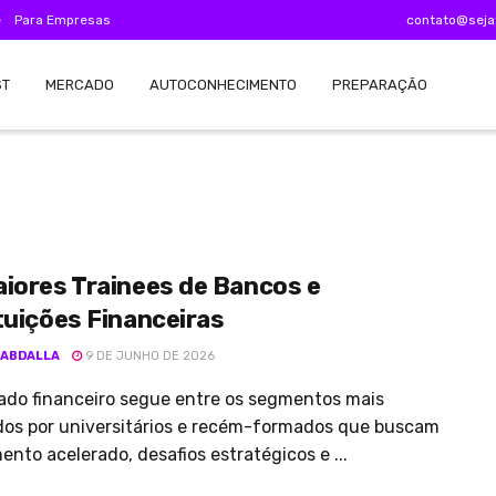
e
Para Empresas
contato@seja
ST
MERCADO
AUTOCONHECIMENTO
PREPARAÇÃO
iores Trainees de Bancos e
tuições Financeiras
 ABDALLA
9 DE JUNHO DE 2026
ado financeiro segue entre os segmentos mais
dos por universitários e recém-formados que buscam
ento acelerado, desafios estratégicos e ...