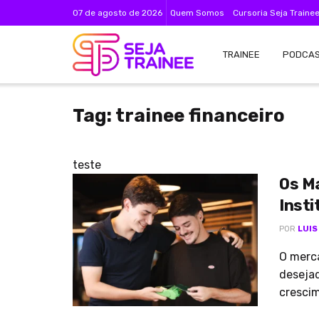
07 de agosto de 2026
Quem Somos
Cursoria Seja Traine
TRAINEE
PODCA
Tag:
trainee financeiro
teste
Os Ma
Insti
POR
LUIS
O merc
deseja
crescim