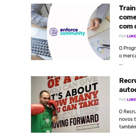
Train
come
com 
POR
LORE
O Progr
o merca
...
Recr
auto
POR
LORE
O Recru
novos t
também 