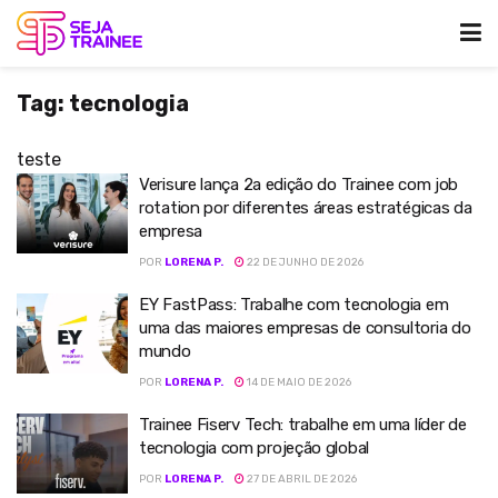
Tag:
tecnologia
teste
Verisure lança 2a edição do Trainee com job
rotation por diferentes áreas estratégicas da
empresa
POR
LORENA P.
22 DE JUNHO DE 2026
EY FastPass: Trabalhe com tecnologia em
uma das maiores empresas de consultoria do
mundo
POR
LORENA P.
14 DE MAIO DE 2026
Trainee Fiserv Tech: trabalhe em uma líder de
tecnologia com projeção global
POR
LORENA P.
27 DE ABRIL DE 2026