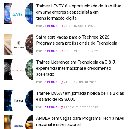
Trainee LEVTY é a oportunidade de trabalhar
em uma empresa especialista em
transformação digital
POR
LORENA P.
20 DE MARÇO DE 2026
Safra abre vagas para o Technee 2026,
Programa para profissionais de Tecnologia
POR
LORENA P.
4 DE FEVEREIRO DE 2026
Trainee Liderança em Tecnologia da J & J:
experiência internacional e crescimento
acelerado
POR
LORENA P.
21 DE JANEIRO DE 2026
Trainee LWSA tem jornada híbrida de 1 a 2 dias
e salário de R$ 8.000
POR
LORENA P.
27 DE OUTUBRO DE 2025
AMBEV tem vagas para Programa Tech a nível
nacional e internacional