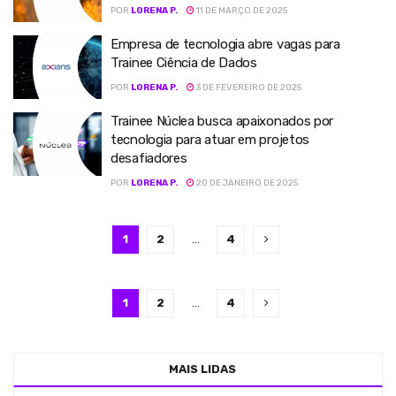
POR
LORENA P.
11 DE MARÇO DE 2025
Empresa de tecnologia abre vagas para
Trainee Ciência de Dados
POR
LORENA P.
3 DE FEVEREIRO DE 2025
Trainee Núclea busca apaixonados por
tecnologia para atuar em projetos
desafiadores
POR
LORENA P.
20 DE JANEIRO DE 2025
1
2
…
4
1
2
…
4
MAIS LIDAS