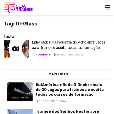
Tag:
OI-Glass
teste
Líder global na indústria do vidro abre vagas
para Trainee e aceita todas as formações
POR
LORENA P.
20 DE JUNHO DE 2022
MAIS LIDAS
SulAmérica + Rede D’Or abre mais
de 20 vagas para trainees e aceita
todos os cursos de formação
3 DE AGOSTO DE 2026
Trainee dos Sonhos Nestlé abre