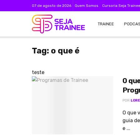
07 de agosto de 2026
Quem Somos
Cursoria Seja Traine
TRAINEE
PODCA
Tag:
o que é
teste
O que
Prog
POR
LORE
O que v
guia de
e ...