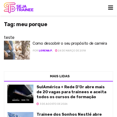
Tag:
meu porque
teste
Como descobrir o seu propósito de carreira
POR
LORENA P.
24 DE MARÇO DE 2018
MAIS LIDAS
SulAmérica + Rede D’Or abre mais
de 20 vagas para trainees e aceita
todos os cursos de formação
3 DE AGOSTO DE 2026
Trainee dos Sonhos Nestlé abre