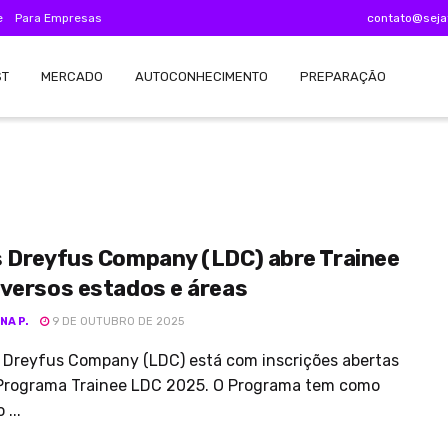
e
Para Empresas
contato@seja
ST
MERCADO
AUTOCONHECIMENTO
PREPARAÇÃO
s Dreyfus Company (LDC) abre Trainee
iversos estados e áreas
NA P.
9 DE OUTUBRO DE 2025
 Dreyfus Company (LDC) está com inscrições abertas
 Programa Trainee LDC 2025. O Programa tem como
 ...