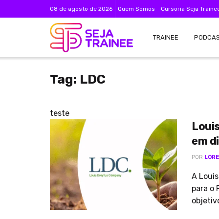
08 de agosto de 2026
Quem Somos
Cursoria Seja Traine
TRAINEE
PODCA
Tag:
LDC
teste
Loui
em d
POR
LORE
A Louis
para o
objetivo