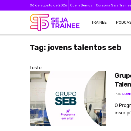
06 de agosto de 2026
Quem Somos
Cursoria Seja Traine
TRAINEE
PODCA
Tag:
jovens talentos seb
teste
Grup
Talen
POR
LORE
O Prog
inscriç