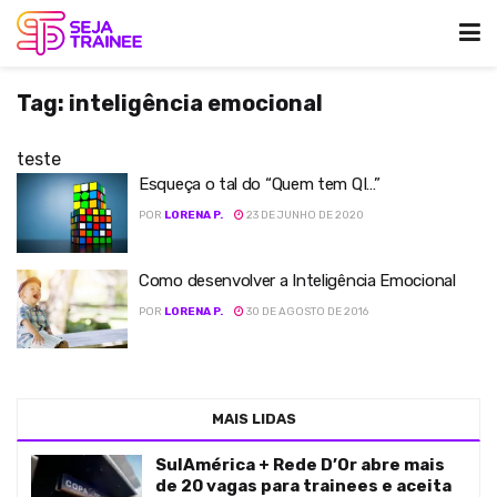
Tag:
inteligência emocional
teste
Esqueça o tal do “Quem tem QI…”
POR
LORENA P.
23 DE JUNHO DE 2020
Como desenvolver a Inteligência Emocional
POR
LORENA P.
30 DE AGOSTO DE 2016
MAIS LIDAS
SulAmérica + Rede D’Or abre mais
de 20 vagas para trainees e aceita