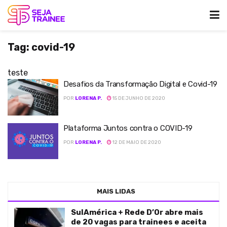
Tag:
covid-19
teste
Desafios da Transformação Digital e Covid-19
POR
LORENA P.
15 DE JUNHO DE 2020
Plataforma Juntos contra o COVID-19
POR
LORENA P.
12 DE MAIO DE 2020
MAIS LIDAS
SulAmérica + Rede D’Or abre mais
de 20 vagas para trainees e aceita