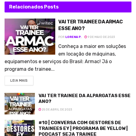
Relacionados
Posts
VAI TER TRAINEE DA ARMAC
ESSE ANO?
POR
LORENA P.
9 DE MAIO DE 2023
Conheça a maior em soluções
em locação de máquinas,
equipamentos e serviços do Brasil: Armac! Já o
programa de trainee...
LEIA MAIS
VAI TER TRAINEE DA ALPARGATAS ESSE
ANO?
25 DE ABRIL DE 2023
#10 | CONVERSA COM GESTORES DE
TRAINEES EY | PROGRAMA BE YELLOW |
PODCAST SEJA TRAINEE