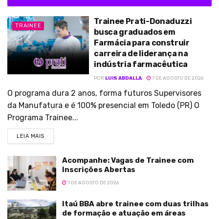
Trainee Prati-Donaduzzi
TRAINEE
busca graduados em
Farmácia para construir
carreira de liderança na
indústria farmacêutica
POR
LUIS ABDALLA
7 DE AGOSTO DE 2026
O programa dura 2 anos, forma futuros Supervisores
da Manufatura e é 100% presencial em Toledo (PR) O
Programa Trainee...
LEIA MAIS
Acompanhe: Vagas de Trainee com
Inscrições Abertas
7 DE AGOSTO DE 2026
Itaú BBA abre trainee com duas trilhas
de formação e atuação em áreas