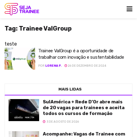
Tag:
Trainee ValGroup
teste
Trainee ValGroup é a oportunidade de
trabalhar com inovação e sustentabilidade
POR
LORENA P.
26 DE DEZEMBRO DE 2024
MAIS LIDAS
SulAmérica + Rede D’Or abre mais
de 20 vagas para trainees e aceita
todos os cursos de formação
3 DE AGOSTO DE 2026
Acompanhe: Vagas de Trainee com