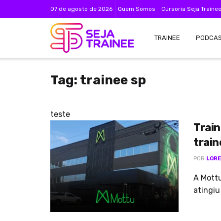
07 de agosto de 2026
Quem Somos
Cursoria Seja Traine
TRAINEE
PODCA
Tag:
trainee sp
teste
Train
trai
POR
LORE
A Mottu
atingiu