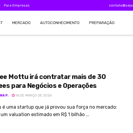
e
Para Empresas
contato@seja
ST
MERCADO
AUTOCONHECIMENTO
PREPARAÇÃO
ee Mottu irá contratar mais de 30
nees para Negócios e Operações
NA P.
16 DE MARÇO DE 2026
 é uma startup que já provou sua força no mercado:
 um valuation estimado em R$ 1 bilhão ...