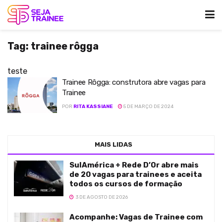
Tag:
trainee rôgga
teste
Trainee Rôgga: construtora abre vagas para
Trainee
POR
RITA KASSIANE
5 DE MARÇO DE 2024
MAIS LIDAS
SulAmérica + Rede D’Or abre mais
de 20 vagas para trainees e aceita
todos os cursos de formação
3 DE AGOSTO DE 2026
Acompanhe: Vagas de Trainee com