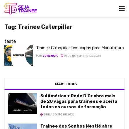
Tag:
Trainee Caterpillar
teste
Trainee Caterpillar tem vagas para Manufatura
POR
LORENA P.
18 DE NOVEMBRO DE 2024
MAIS LIDAS
SulAmérica + Rede D’Or abre mais
de 20 vagas para trainees e aceita
todos os cursos de formação
3 DE AGOSTO DE 2026
Trainee dos Sonhos Nestlé abre