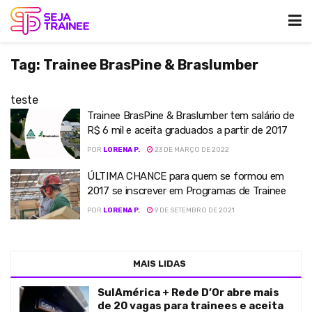
Tag:
Trainee BrasPine & Braslumber
teste
Trainee BrasPine & Braslumber tem salário de
R$ 6 mil e aceita graduados a partir de 2017
POR
LORENA P.
23 DE MARÇO DE 2022
ÚLTIMA CHANCE para quem se formou em
2017 se inscrever em Programas de Trainee
POR
LORENA P.
9 DE SETEMBRO DE 2021
MAIS LIDAS
SulAmérica + Rede D’Or abre mais
de 20 vagas para trainees e aceita