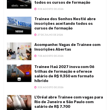
todos os cursos de formação
3 DE AGOSTO DE 2026
Trainee dos Sonhos Nestlé abre
inscrições aceitando todos os
cursos de formação
27 DE JULHO DE 2026
Acompanhe: Vagas de Trainee com
Inscrições Abertas
7 DE AGOSTO DE 2026
Trainee Itaú 2027 inova com 06
trilhas de formação e oferece
salário de R$ 9.350 em formato
híbrido
3 DE AGOSTO DE 2026
L’Oréal abre Trainee com vagas para
Rio de Janeiro e São Paulo com
salário de R$ 7.700